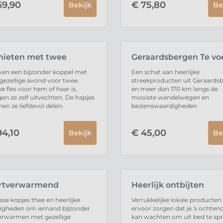
9,
90
€
75,
80
Bekijk
Be
VERKOCHT
UITVERKOCHT
nieten met twee
Geraardsbergen Te vo
en een bijzonder koppel met
Een schat aan heerlijke
gezellige avond voor twee.
streekproducten uit Geraards
e fles voor hem of haar is,
en meer dan 170 km langs de
n ze zelf uitvechten. De hapjes
mooiste wandelwegen en
en ze liefdevol delen.
bezienswaardigheden
4,
10
€
45,
00
Bekijk
Be
VERKOCHT
rtverwarmend
Heerlijk ontbijten
se kopjes thee en heerlijke
Verrukkelijke lokale producten
tigheden om iemand bijzonder
ervoor zorgen dat je 's ochtend
erwarmen met gezellige
kan wachten om uit bed te sp