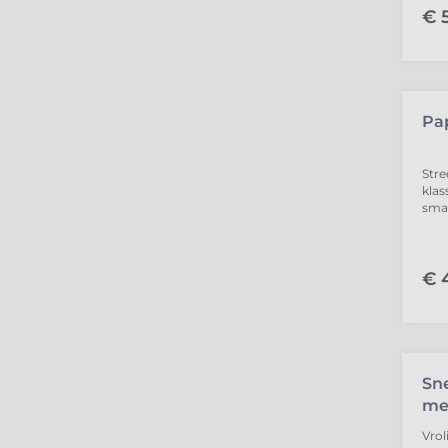
€
5
UIT
Pa
Stre
klas
smaa
€
4
UIT
Sn
me
Vrol