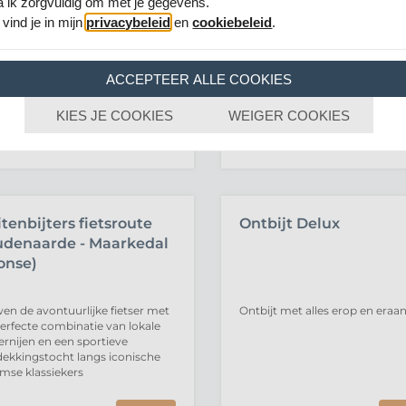
a ik zorgvuldig om met je gegevens.
klein maar fijn
Een koffiepakket voor wie gra
chenkpakketje gevuld met de
geniet van een moment van ru
 vind je in mijn
privacybeleid
en
cookiebeleid
.
ige drievuldigheid van de
verwennerij onder de vorm va
igheden: snoepjes, koekjes en
heerlijk geurend kopje koffie 
colade.
iets lekkers erbij
ACCEPTEER ALLE COOKIES
KIES JE COOKIES
WEIGER COOKIES
5,
20
€
51,
50
VERKOCHT
UITVERKOCHT
tenbijters fietsroute
Ontbijt Delux
udenaarde - Maarkedal
onse)
en de avontuurlijke fietser met
Ontbijt met alles erop en eraa
erfecte combinatie van lokale
ernijen en een sportieve
ekkingstocht langs iconische
mse klassiekers