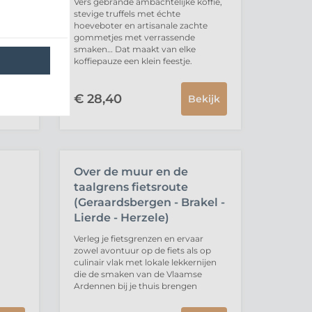
UITVERKOCHT
ag
Vers gebrande ambachtelijke koffie,
st en
stevige truffels met échte
n een
hoeveboter en artisanale zachte
met
gommetjes met verrassende
smaken… Dat maakt van elke
koffiepauze een klein feestje.
€
28,
40
Bekijk
UITVERKOCHT
Over de muur en de
taalgrens fietsroute
(Geraardsbergen - Brakel -
Lierde - Herzele)
n
Verleg je fietsgrenzen en ervaar
zowel avontuur op de fiets als op
culinair vlak met lokale lekkernijen
die de smaken van de Vlaamse
Ardennen bij je thuis brengen