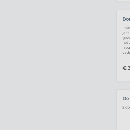
Bo
Loka
jar"
gevu
het 
nie
cad
€
3
UIT
De
2 do