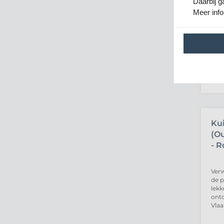
Daarbij g
Een 
ges
Meer info
heil
zoet
cho
€
2
UIT
Kui
(O
- R
Verw
de p
lekk
ontd
Vlaa