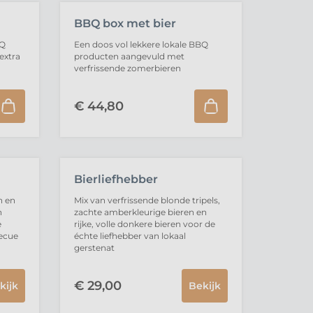
BBQ box met bier
BQ
Een doos vol lekkere lokale BBQ
extra
producten aangevuld met
verfrissende zomerbieren
€
44,
80
UITVERKOCHT
Bierliefhebber
n en
Mix van verfrissende blonde tripels,
n
zachte amberkleurige bieren en
e
rijke, volle donkere bieren voor de
becue
échte liefhebber van lokaal
gerstenat
€
29,
00
kijk
Bekijk