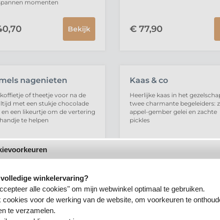
spannen momenten
0,
70
€
77,
90
Bekijk
mels nagenieten
Kaas & co
koffietje of theetje voor na de
Heerlijke kaas in het gezelsch
tijd met een stukje chocolade
twee charmante begeleiders: 
j en een likeurtje om de vertering
appel-gember gelei en zachte
handje te helpen
pickles
okievoorkeuren
6,
20
€
31,
80
e volledige winkelervaring?
accepteer alle cookies" om mijn webwinkel optimaal te gebruiken.
ik cookies voor de werking van de website, om voorkeuren te onthou
eine snoeper
Koffie & zoet
ken te verzamelen.