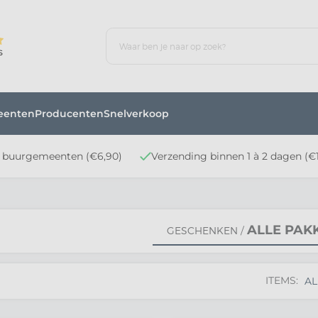
s
eenten
Producenten
Snelverkoop
n buurgemeenten (€6,90)
Verzending binnen 1 à 2 dagen (€1
ALLE PAK
GESCHENKEN
/
ITEMS:
AL