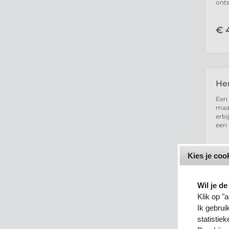
ont
€
4
He
Een 
maal
erbi
een 
Kies je co
€
5
Wil je d
Klik op "
Ik gebru
Kl
statistie