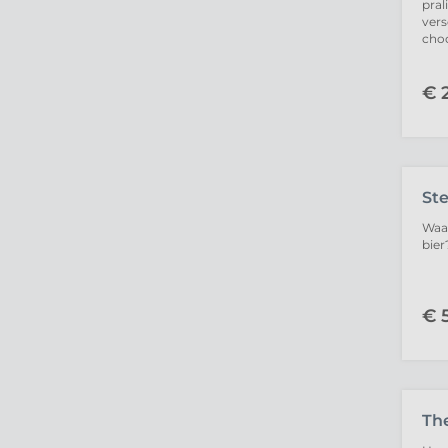
pral
vers
choc
€
2
UIT
St
Waar
bier
€
5
Th