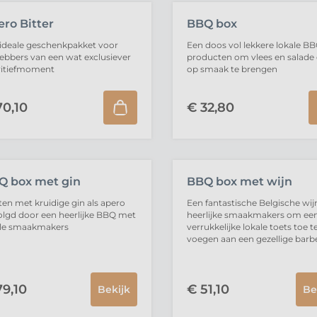
ro Bitter
BBQ box
ideale geschenkpakket voor
Een doos vol lekkere lokale B
hebbers van een wat exclusiever
producten om vlees en salade 
ritiefmoment
op smaak te brengen
0,
10
€
32,
80
VERKOCHT
UITVERKOCHT
Q box met gin
BBQ box met wijn
ten met kruidige gin als apero
Een fantastische Belgische wij
lgd door een heerlijke BBQ met
heerlijke smaakmakers om ee
ale smaakmakers
verrukkelijke lokale toets toe t
voegen aan een gezellige bar
9,
10
€
51,
10
Bekijk
Be