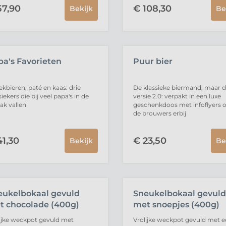
7,
90
€
108,
30
Bekijk
Be
VERKOCHT
UITVERKOCHT
pa's Favorieten
Puur bier
ekbieren, paté en kaas: drie
De klassieke biermand, maar 
siekers die bij veel papa's in de
versie 2.0: verpakt in een luxe
k vallen
geschenkdoos met infoflyers 
de brouwers erbij
1,
30
€
23,
50
Bekijk
Be
VERKOCHT
UITVERKOCHT
eukelbokaal gevuld
Sneukelbokaal gevuld
t chocolade (400g)
met snoepjes (400g)
ijke weckpot gevuld met
Vrolijke weckpot gevuld met 