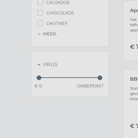
CALVADOS
Ape
CHOCOLADE
Het 
CHUTNEY
lief
ape
MEER...
€
7
PRIJS
UIT
BB
€
0
ONBEPERKT
Star
gevo
lok
€
7