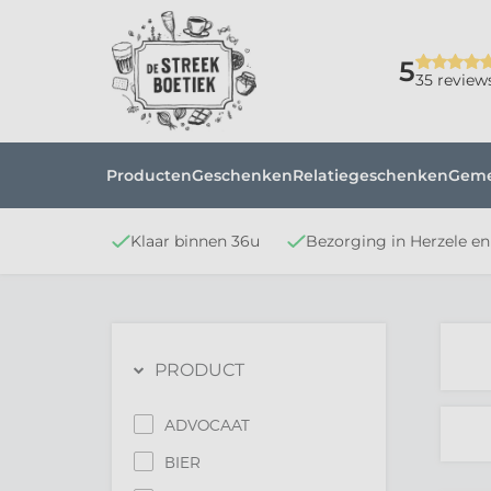
5
35 review
Producten
Geschenken
Relatiegeschenken
Gem
Klaar binnen 36u
Bezorging in Herzele e
PRODUCT
ADVOCAAT
BIER