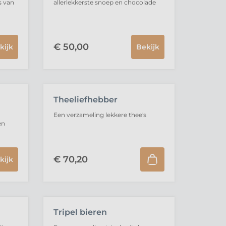
s van
allerlekkerste snoep en chocolade
€
50,
00
kijk
Bekijk
Theeliefhebber
Een verzameling lekkere thee's
en
€
70,
20
kijk
Tripel bieren