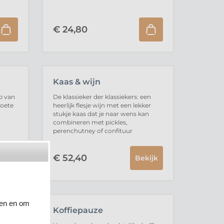
€
24,
80
UITVERKOCHT
Kaas & wijn
ap van
De klassieker der klassiekers: een
zoete
heerlijk flesje wijn met een lekker
stukje kaas dat je naar wens kan
combineren met pickles,
perenchutney of confituur
€
52,
40
Bekijk
den en om
Koffiepauze