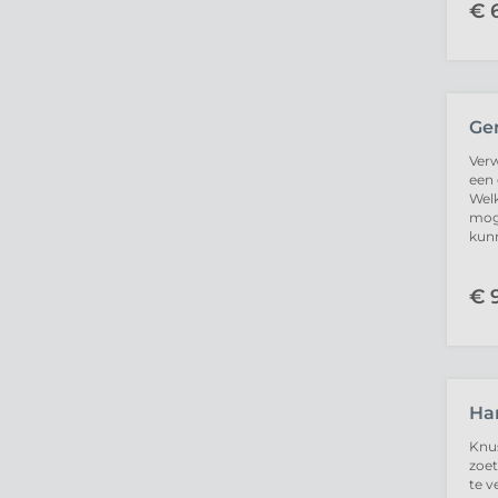
€
6
UIT
Ge
Verw
een 
Welk
moge
kunn
€
9
UIT
Ha
Knus
zoe
te v