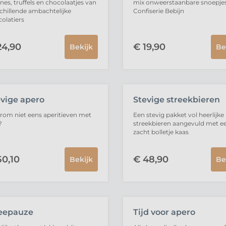
ines, truffels en chocolaatjes van
mix onweerstaanbare snoepje
chillende ambachtelijke
Confiserie Bebijn
olatiers
4,
90
€
19,
90
Bekijk
Be
VERKOCHT
UITVERKOCHT
evige apero
Stevige streekbieren
om niet eens aperitieven met
Een stevig pakket vol heerlijke
?
streekbieren aangevuld met e
zacht bolletje kaas
0,
10
€
48,
90
Bekijk
Be
eepauze
Tijd voor apero