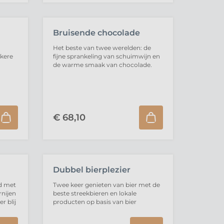
Bruisende chocolade
Het beste van twee werelden: de
kkere
fijne sprankeling van schuimwijn en
de warme smaak van chocolade.
€
68,
10
UITVERKOCHT
Dubbel bierplezier
d met
Twee keer genieten van bier met de
rnijen
beste streekbieren en lokale
r blij
producten op basis van bier