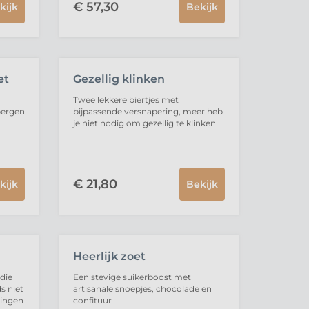
€
57,
30
kijk
Bekijk
UITVERKOCHT
et
Gezellig klinken
Twee lekkere biertjes met
bergen
bijpassende versnapering, meer heb
je niet nodig om gezellig te klinken
€
21,
80
kijk
Bekijk
Heerlijk zoet
 die
Een stevige suikerboost met
s niet
artisanale snoepjes, chocolade en
ringen
confituur