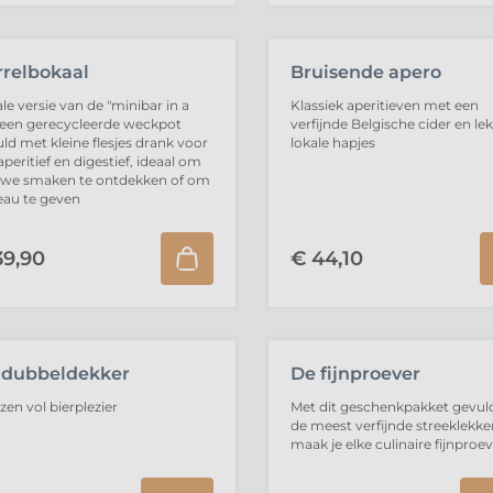
rrelbokaal
Bruisende apero
le versie van de "minibar in a
Klassiek aperitieven met een
: een gerecycleerde weckpot
verfijnde Belgische cider en le
ld met kleine flesjes drank voor
lokale hapjes
aperitief en digestief, ideaal om
uwe smaken te ontdekken of om
eau te geven
9,
90
€
44,
10
VERKOCHT
UITVERKOCHT
 dubbeldekker
De fijnproever
zen vol bierplezier
Met dit geschenkpakket gevul
de meest verfijnde streeklekke
maak je elke culinaire fijnproeve