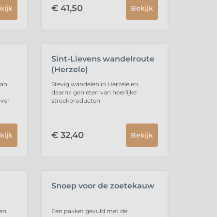
€
41,
50
kijk
Bekijk
UITVERKOCHT
Sint-Lievens wandelroute
(Herzele)
dan
Stevig wandelen in Herzele en
daarna genieten van heerlijke
over
streekproducten
€
32,
40
kijk
Bekijk
UITVERKOCHT
Snoep voor de zoetekauw
een
Een pakket gevuld met de